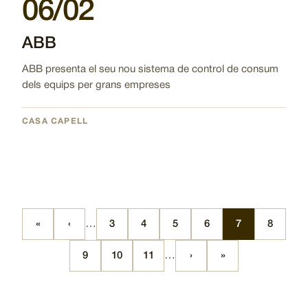
06/02
ABB
ABB presenta el seu nou sistema de control de consum
dels equips per grans empreses
CASA CAPELL
«
‹
…
3
4
5
6
7
8
Pagination
First
Previous
Pàgina
Pàgina
Pàgina
Pàgina
Pàgina
Pàgina
page
page
9
10
11
…
›
»
Pàgina
Pàgina
Pàgina
Next
Last
page
page