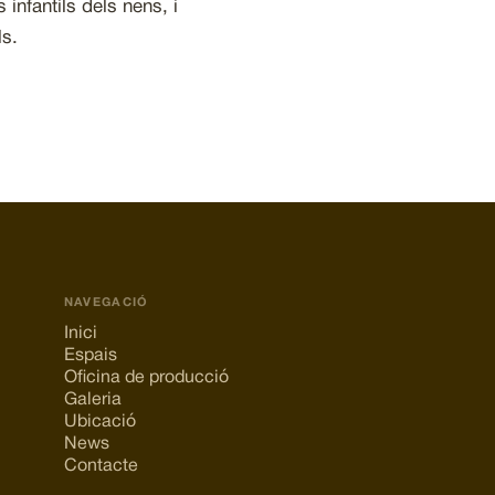
infantils dels nens, i
ls.
NAVEGACIÓ
Inici
Espais
Oficina de producció
Galeria
Ubicació
News
Contacte