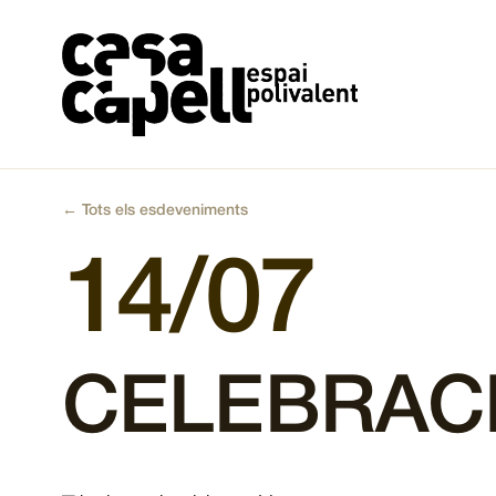
Vés
al
contingut
← Tots els esdeveniments
14/07
CELEBRAC