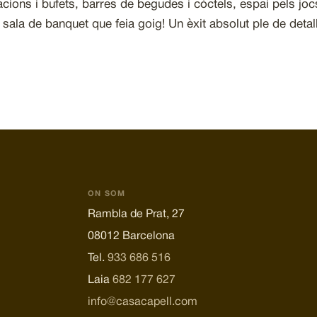
acions i bufets, barres de begudes i còctels, espai pels jocs 
 sala de banquet que feia goig! Un èxit absolut ple de detal
ON SOM
Rambla de Prat, 27
08012 Barcelona
Tel.
933 686 516
Laia
682 177 627
info@casacapell.com