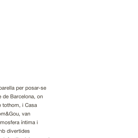
parella per posar-se
tre de Barcelona, on
e tothom, i Casa
 Com&Gou, van
tmosfera íntima i
amb divertides