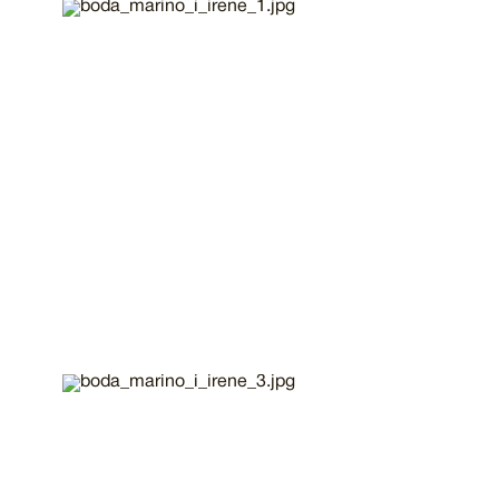
Imatge
Imatge