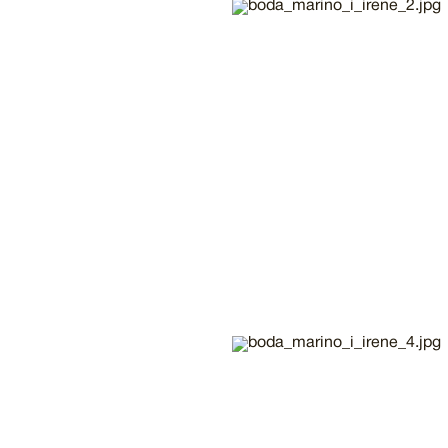
Imatge
Imatge