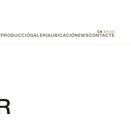
CA
EN
ES
·
·
E PRODUCCIÓ
GALERIA
UBICACIÓ
NEWS
CONTACTE
R