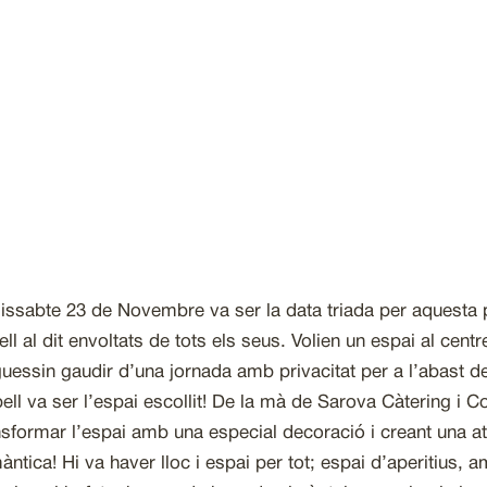
dissabte 23 de Novembre va ser la data triada per aquesta 
nell al dit envoltats de tots els seus. Volien un espai al cen
uessin gaudir d’una jornada amb privacitat per a l’abast d
ell va ser l’espai escollit! De la mà de Sarova Càtering i
nsformar l’espai amb una especial decoració i creant una a
àntica! Hi va haver lloc i espai per tot; espai d’aperitius, 