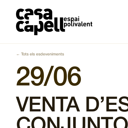
Vés
al
contingut
← Tots els esdeveniments
29/06
VENTA D’E
CONJUNT