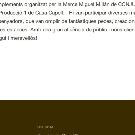
plements organitzat per la Mercè Miguel Millán de CONJ
Producció 1 de Casa Capell. Hi van participar diverses m
senyadors, que van omplir de fantàstiques peces, creacions
les estances. Amb una gran afluència de públic i nous clie
ut i meravellós!
ON SOM