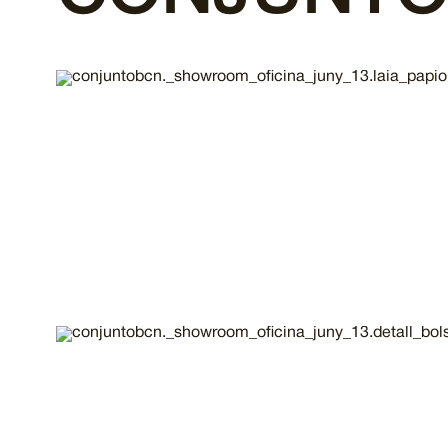
Imatge
Imatge