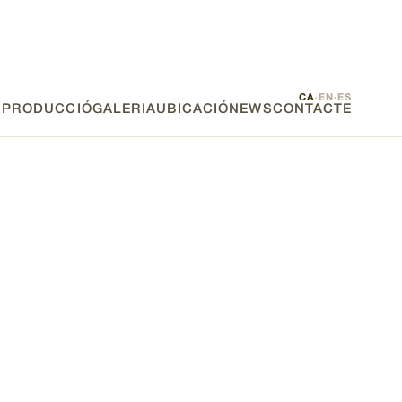
CA
EN
ES
·
·
E PRODUCCIÓ
GALERIA
UBICACIÓ
NEWS
CONTACTE