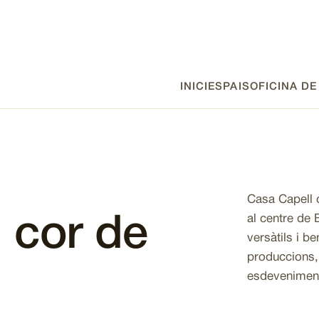
INICI
ESPAIS
OFICINA D
Navegación
principal
Casa Capell 
al centre de
l cor de
versàtils i b
produccions,
esdeveniment