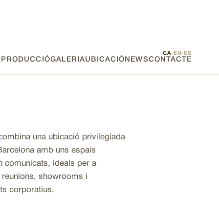
CA
EN
ES
·
·
E PRODUCCIÓ
GALERIA
UBICACIÓ
NEWS
CONTACTE
combina una ubicació privilegiada
 Barcelona amb uns espais
en comunicats, ideals per a
 reunions, showrooms i
s corporatius.