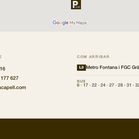
E
COM ARRIBAR
Metro Fontana i FGC Grà
L3
516
2 177 627
BUS
6 · 17 · 22 · 24 · 27 · 28 · 31 · 3
acapell.com