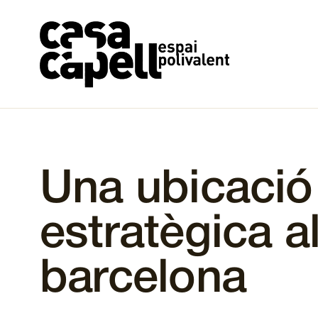
Vés
al
contingut
Una ubicació
estratègica a
barcelona