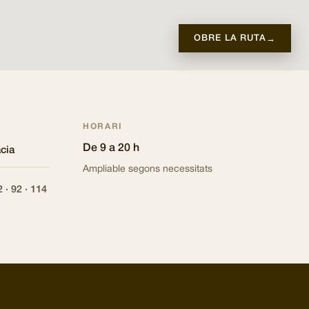
OBRE LA RUTA
→
HORARI
De 9 a 20 h
cia
Ampliable segons necessitats
2 · 92 · 114