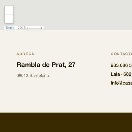
ADREÇA
CONTACT
Rambla de Prat, 27
933 686 
Laia · 68
08012 Barcelona
info@cas