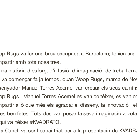
p Rugs va fer una breu escapada a Barcelona; tenien una hi
partir amb tots nosaltres.
una història d’esforç, d’il·lusió, d’imaginació, de treball en
 va començar fa ja temps, quan Woop Rugs, marca de Nov
senyador Manuel Torres Acemel van creuar els seus camin
p Rugs i Manuel Torres Acemel es van conèixer, es van c
partir allò que més els agrada: el disseny, la innovació i e
es ben fetes. Tots dos van posar la seva imaginació a volar,
quí va néixer #KVADRATO.
a Capell va ser l’espai triat per a la presentació de KVAD