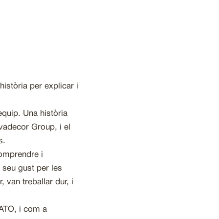
stòria per explicar i
 equip. Una història
adecor Group, i el
s.
omprendre i
l seu gust per les
 van treballar dur, i
RATO, i com a