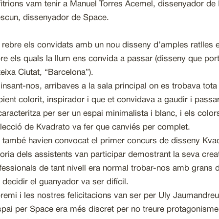
itrions vam tenir a Manuel Torres Acemel, dissenyador de 
scun, dissenyador de Space.
 rebre els convidats amb un nou disseny d’amples ratlles 
re els quals la llum ens convida a passar (disseny que po
eixa Ciutat, “Barcelona”).
insant-nos, arribaves a la sala principal on es trobava tota
ient colorit, inspirador i que et convidava a gaudir i pass
caracteritza per ser un espai minimalista i blanc, i els colors
·lecció de Kvadrato va fer que canviés per complet.
à també havien convocat el primer concurs de disseny Kva
oria dels assistents van participar demostrant la seva crea
fessionals de tant nivell era normal trobar-nos amb grans
 decidir el guanyador va ser difícil.
premi i les nostres felicitacions van ser per Uly Jaumandreu
spai per Space era més discret per no treure protagonisme a