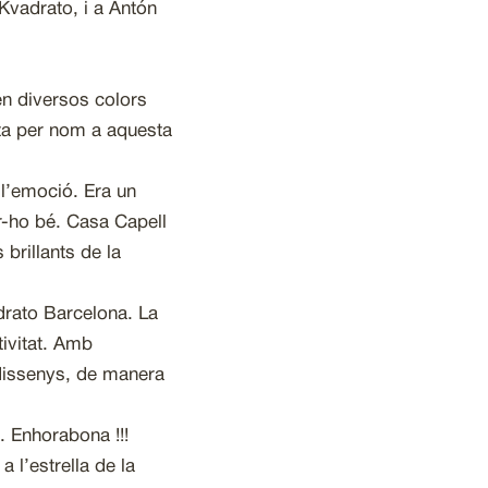
Kvadrato, i a Antón
en diversos colors
rta per nom a aquesta
 l’emoció. Era un
ar-ho bé. Casa Capell
 brillants de la
drato Barcelona. La
tivitat. Amb
 dissenys, de manera
. Enhorabona !!!
 l’estrella de la