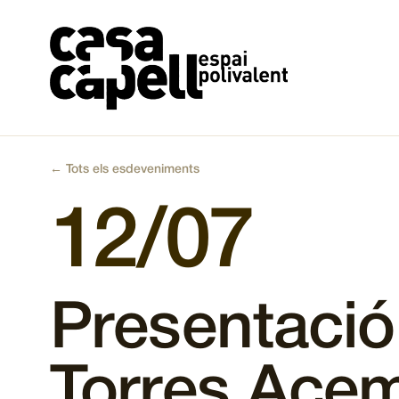
Vés
al
contingut
← Tots els esdeveniments
12/07
Presentaci
Torres Ace