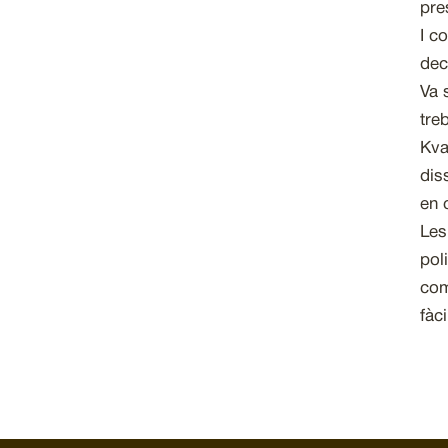
pre
I c
dec
Va 
treb
Kva
dis
en 
Les
pol
com
fàc