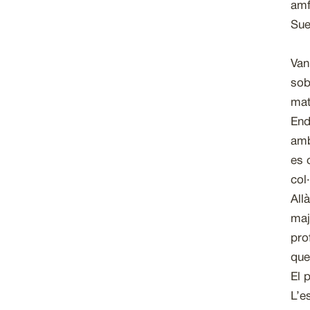
amf
Sue
Van
sob
mat
End
amb
es 
col
All
maj
pro
que
El 
L’e