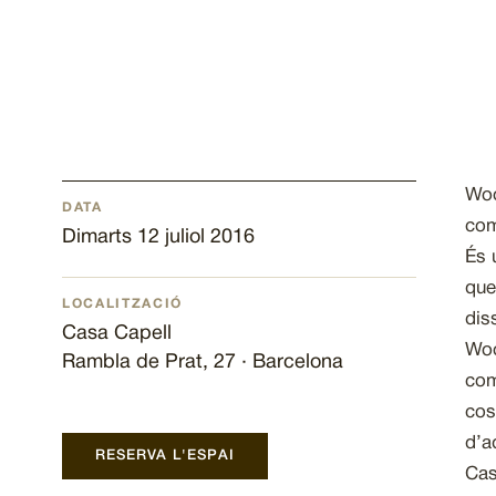
Woo
DATA
com
Dimarts 12 juliol 2016
És 
que
LOCALITZACIÓ
dis
Casa Capell
Woo
Rambla de Prat, 27 · Barcelona
com
cos
d’a
RESERVA L'ESPAI
Cas