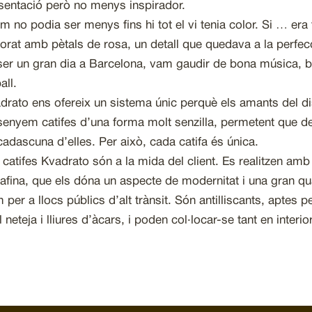
sentació però no menys inspirador.
om no podia ser menys fins hi tot el vi tenia color. Si … era 
orat amb pètals de rosa, un detall que quedava a la perfec
ser un gran dia a Barcelona, vam gaudir de bona música, b
all.
drato ens ofereix un sistema únic perquè els amants del di
senyem catifes d’una forma molt senzilla, permetent que de
cadascuna d’elles. Per això, cada catifa és única.
 catifes Kvadrato són a la mida del client. Es realitzen am
iafina, que els dóna un aspecte de modernitat i una gran quali
 per a llocs públics d’alt trànsit. Són antilliscants, aptes pe
il neteja i lliures d’àcars, i poden col·locar-se tant en interi