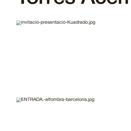
Imatge
Imatge