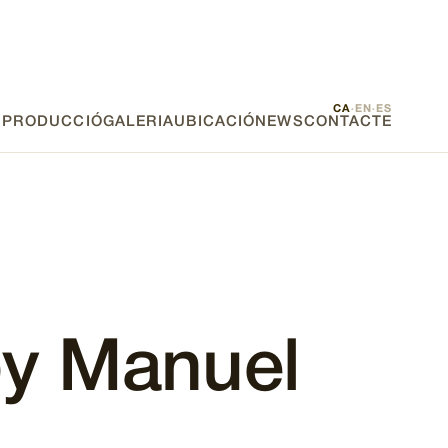
CA
EN
ES
·
·
E PRODUCCIÓ
GALERIA
UBICACIÓ
NEWS
CONTACTE
y Manuel