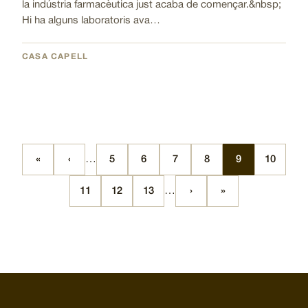
la indústria farmacèutica just acaba de començar.&nbsp;
Hi ha alguns laboratoris ava…
CASA CAPELL
«
‹
…
5
6
7
8
9
10
Pagination
First
Previous
Pàgina
Pàgina
Pàgina
Pàgina
Pàgina
Pàgina
page
page
11
12
13
…
›
»
Pàgina
Pàgina
Pàgina
Next
Last
page
page