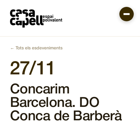
Skip
to
main
content
← Tots els esdeveniments
27/11
Concarim
Barcelona. DO
Conca de Barberà