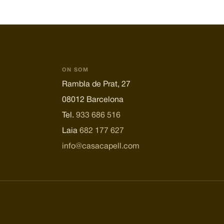
ON SOM
Rambla de Prat, 27
08012 Barcelona
Tel.
933 686 516
Laia
682 177 627
info@casacapell.com