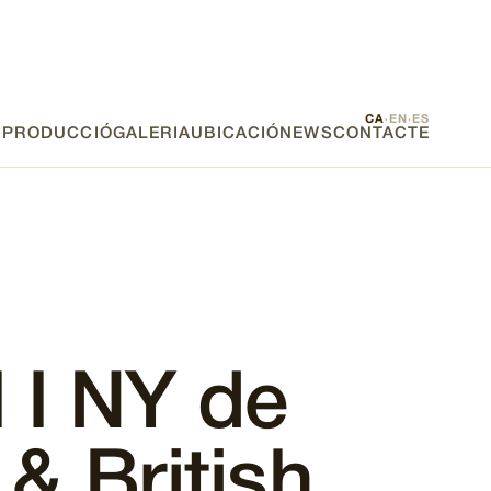
CA
EN
ES
·
·
E PRODUCCIÓ
GALERIA
UBICACIÓ
NEWS
CONTACTE
 I NY de
 & British