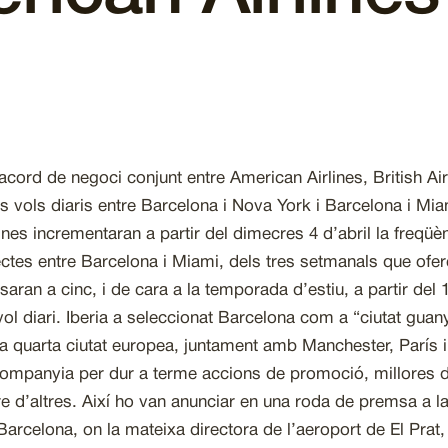
acord de negoci conjunt entre American Airlines, British Airw
s vols diaris entre Barcelona i Nova York i Barcelona i Mia
lines incrementaran a partir del dimecres 4 d’abril la freqüè
ectes entre Barcelona i Miami, dels tres setmanals que ofe
saran a cinc, i de cara a la temporada d’estiu, a partir del 
vol diari. Iberia a seleccionat Barcelona com a “ciutat guan
la quarta ciutat europea, juntament amb Manchester, París i M
companyia per dur a terme accions de promoció, millores de 
re d’altres. Així ho van anunciar en una roda de premsa a
Barcelona, on la mateixa directora de l’aeroport de El Prat