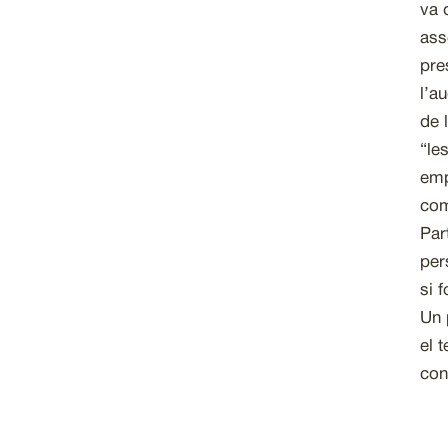
va 
ass
pre
l’a
de 
“le
emp
com
Par
per
si 
Un 
el 
con