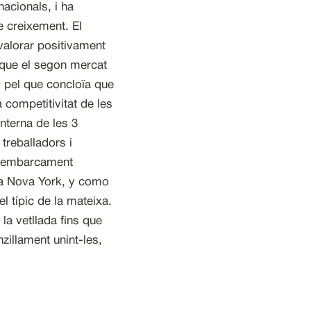
nacionals, i ha
e creixement. El
valorar positivament
 que el segon mercat
, pel que concloïa que
 competitivitat de les
nterna de les 3
treballadors i
 d’embarcament
p a Nova York, y como
el típic de la mateixa.
la vetllada fins que
zillament unint-les,