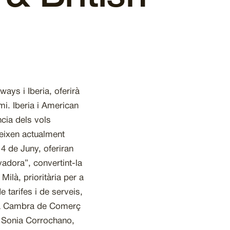
ays i Iberia, oferirà
mi. Iberia i American
ncia dels vols
reixen actualment
14 de Juny, oferiran
yadora”, convertint-la
ilà, prioritària per a
tarifes i de serveis,
 la Cambra de Comerç
, Sonia Corrochano,