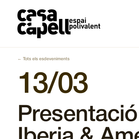
Vés
al
contingut
← Tots els esdeveniments
13/03
Presentació
Iberia & Ame