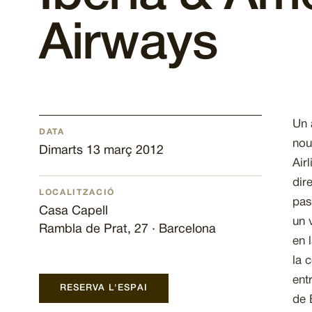
Airways
Un 
DATA
nou
Dimarts 13 març 2012
Air
dir
LOCALITZACIÓ
pas
Casa Capell
un 
Rambla de Prat, 27 · Barcelona
en 
la 
ent
RESERVA L'ESPAI
de 