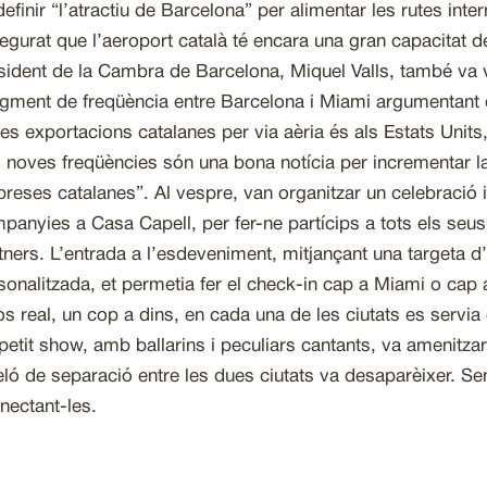
definir “l’atractiu de Barcelona” per alimentar les rutes inter
egurat que l’aeroport català té encara una gran capacitat d
sident de la Cambra de Barcelona, Miquel Valls, també va 
ugment de freqüència entre Barcelona i Miami argumentant
les exportacions catalanes per via aèria és als Estats Units
s noves freqüències són una bona notícia per incrementar la
reses catalanes”. Al vespre, van organitzar un celebració i
panyies a Casa Capell, per fer-ne partícips a tots els seus 
tners. L’entrada a l’esdeveniment, mitjançant una targeta
sonalitzada, et permetia fer el check-in cap a Miami o ca
fos real, un cop a dins, en cada una de les ciutats es servia 
petit show, amb ballarins i peculiars cantants, va amenitzar 
teló de separació entre les dues ciutats va desaparèixer. Sen
nectant-les.