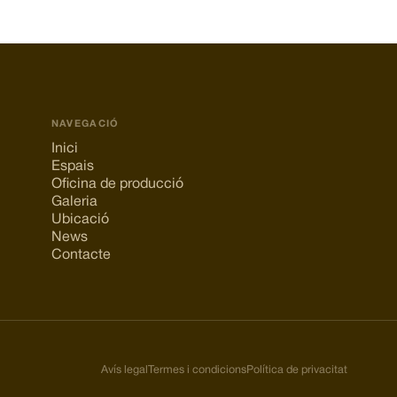
NAVEGACIÓ
Inici
Espais
Oficina de producció
Galeria
Ubicació
News
Contacte
Avís legal
Termes i condicions
Política de privacitat
Enllaços
legals