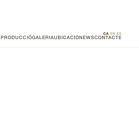
CA
EN
ES
·
·
E PRODUCCIÓ
GALERIA
UBICACIÓ
NEWS
CONTACTE