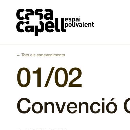
Vés
al
contingut
← Tots els esdeveniments
01/02
Convenció